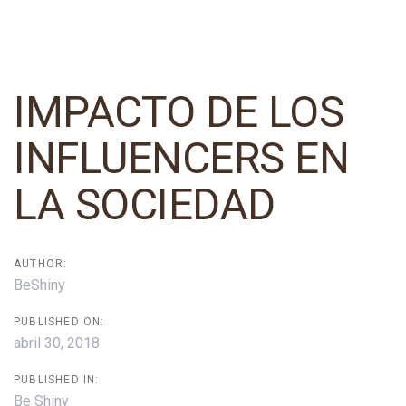
Post
navigation
IMPACTO DE LOS
INFLUENCERS EN
LA SOCIEDAD
AUTHOR:
BeShiny
PUBLISHED ON:
abril 30, 2018
PUBLISHED IN:
Be Shiny