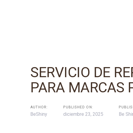
SERVICIO DE R
Post
PARA MARCAS 
navigation
AUTHOR:
PUBLISHED ON:
PUBLIS
BeShiny
diciembre 23, 2025
Be Shi