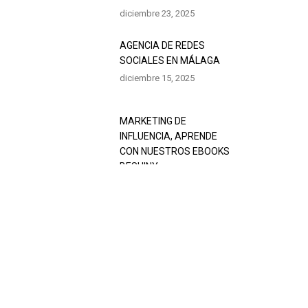
diciembre 23, 2025
AGENCIA DE REDES
SOCIALES EN MÁLAGA
diciembre 15, 2025
MARKETING DE
INFLUENCIA, APRENDE
CON NUESTROS EBOOKS
BESHINY
diciembre 5, 2025
AKKICRIS, LA MEJOR
CUENTA DE VIAJES EN
TIKTOK
enero 29, 2025
ANTONIO BARRUL