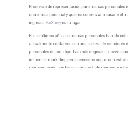
El servicio de representación para marcas personales
una marca personal y quieres comenzar a sacarle el máx
ingresos,
BeShiny
es tu lugar.
En los últimos años las marcas personales han ido co
actualmente contamos con una cartera de creadores de
personales de todo tipo. Las más originales, novedosas
influencer marketing pero, necesitan seguir una estrat
representación que las asesore en todo momento y lleve
¿Por qué necesit
representación?